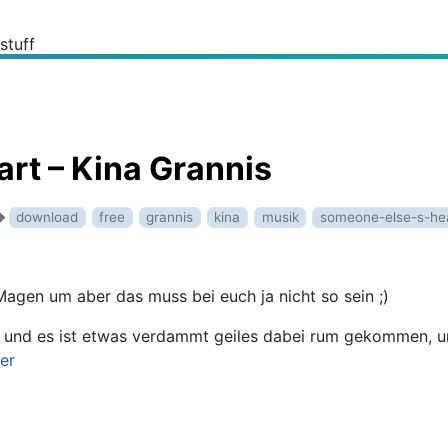
_stuff
rt – Kina Grannis
download
free
grannis
kina
musik
someone-else-s-he
agen um aber das muss bei euch ja nicht so sein ;)
et und es ist etwas verdammt geiles dabei rum gekommen, u
ier