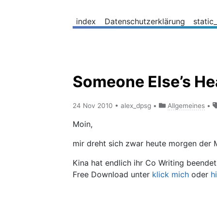
index
Datenschutzerklärung
static
Someone Else’s Hea
24 Nov 2010
•
alex_dpsg
•
Allgemeines
•
Moin,
mir dreht sich zwar heute morgen der M
Kina hat endlich ihr Co Writing beend
Free Download unter
klick mich
oder
h