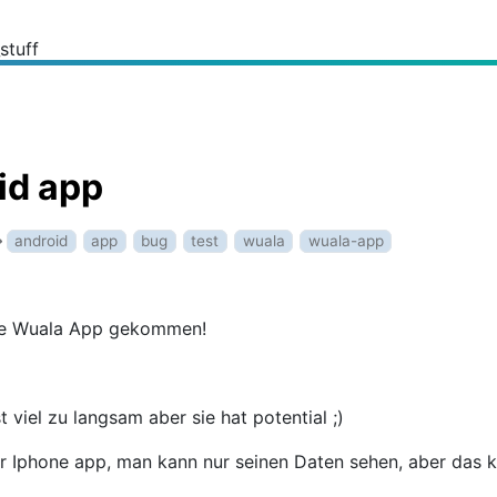
_stuff
id app
android
app
bug
test
wuala
wuala-app
 die Wuala App gekommen!
 viel zu langsam aber sie hat potential ;)
der Iphone app, man kann nur seinen Daten sehen, aber das 