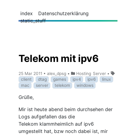
index
Datenschutzerklärung
static_stuff
Telekom mit ipv6
25 Mar 2011
•
alex_dpsg
•
Hosting
Server
•
client
dtag
games
ipv4
ipv6
linux
mac
server
telekom
windows
Grüße,
Mir ist heute abend beim durchsehen der
Logs aufgefallen das die
Telekom klammheimlich auf ipv6
umgestellt hat
, bzw noch dabei ist, mir