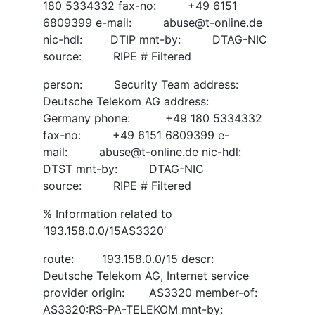
180 5334332 fax-no: +49 6151
6809399 e-mail: abuse@t-online.de
nic-hdl: DTIP mnt-by: DTAG-NIC
source: RIPE # Filtered
person: Security Team address:
Deutsche Telekom AG address:
Germany phone: +49 180 5334332
fax-no: +49 6151 6809399 e-
mail: abuse@t-online.de nic-hdl:
DTST mnt-by: DTAG-NIC
source: RIPE # Filtered
% Information related to
‘193.158.0.0/15AS3320’
route: 193.158.0.0/15 descr:
Deutsche Telekom AG, Internet service
provider origin: AS3320 member-of:
AS3320:RS-PA-TELEKOM mnt-by: