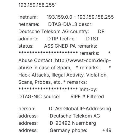
193.159.158.255’
inetnum: 193.159.0.0 - 193.159.158.255
netname: DTAG-DIAL3 descr:
Deutsche Telekom AG country: DE
admin-c: DTIP tech-c: DTST
status: ASSIGNED PA remarks:
**
**
**
**
**
**
**
**
**
**
**
remarks: *
Abuse Contact: http://www.t-com.de/ip-
abuse in case of Spam, * remarks: *
Hack Attacks, Illegal Activity, Violation,
Scans, Probes, etc. * remarks:
**
**
**
**
**
**
**
**
**
**
**
mnt-by:
DTAG-NIC source: RIPE # Filtered
person: DTAG Global IP-Addressing
address: Deutsche Telekom AG
address: D-90492 Nuernberg
address: Germany phone: +49